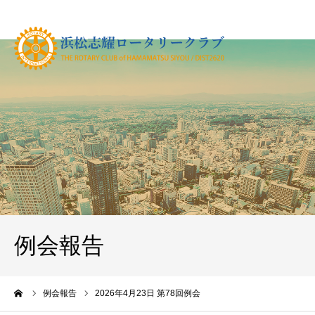
例会報告
ーム
例会報告
2026年4月23日 第78回例会